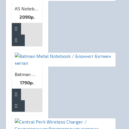
A5 Notebook - Harry Potter (Quidditch) / Гарри Поттер - блокнот А5 " Квиддич "
2090р.
Batman Metal Notebook / Блокнот Бэтмен метал
1790р.