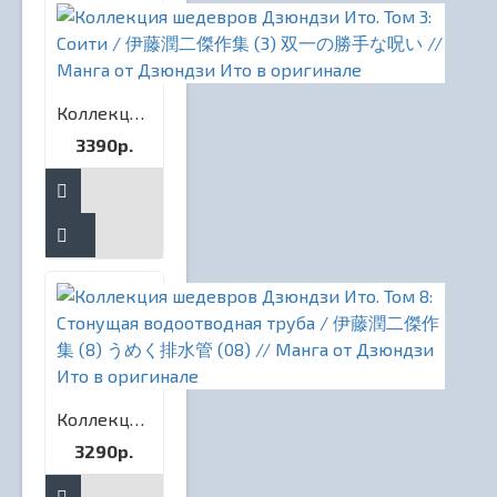
Коллекция шедевров Дзюндзи Ито. Том 3: Соити / 伊藤潤二傑作集 (3) 双一の勝手な呪い // Манга от Дзюндзи Ито в оригинале
3390р.
Коллекция шедевров Дзюндзи Ито. Том 8: Стонущая водоотводная труба / 伊藤潤二傑作集 (8) うめく排水管 (08) // Манга от Дзюндзи Ито в оригинале
3290р.