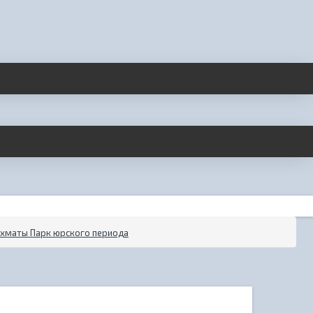
хматы Парк юрского периода