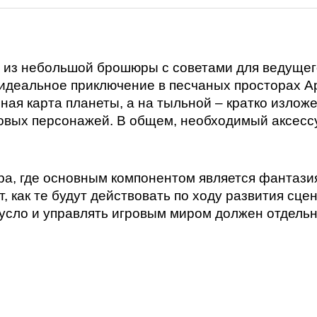
р из небольшой брошюры с советами для ведущего
деальное приключение в песчаных просторах Ар
ная карта планеты, а на тыльной – кратко излож
овых персонажей. В общем, необходимый аксесс
ра, где основным компонентом является фантазия
 как те будут действовать по ходу развития сце
усло и управлять игровым миром должен отдельны