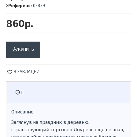
Референс:
05839
860р.
КУПИТЬ
В ЗАКЛАДКИ
Описание:
Заглянув на праздник в деревню,
странствующий торговец Лоуренс ещё не знал,
что случайно увезёт оттуда местную богиню