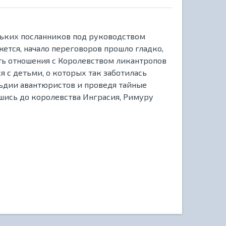
ольких посланников под руководством
жется, начало переговоров прошло гладко,
ть отношения с Королевством ликантропов
я с детьми, о которых так заботилась
льдии авантюристов и проведя тайные
вшись до королевства Инграсия, Римуру