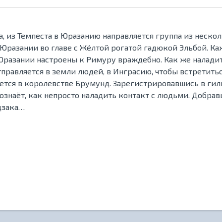
, из Темпеста в Юразанию направляется группа из неск
 Юразании во главе с Жёлтой рогатой гадюкой Эльбой. Ка
 Юразании настроены к Римуру враждебно. Как же налади
тправляется в земли людей, в Инграсию, чтобы встретитьс
ается в королевстве Брумунд. Зарегистрировавшись в ги
ознаёт, как непросто наладить контакт с людьми. Добра
дзака…