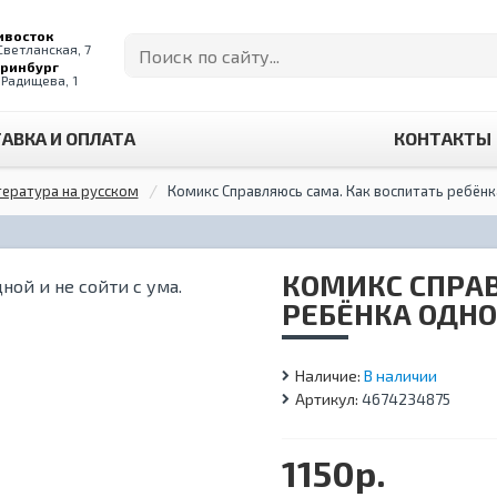
ивосток
 Светланская, 7
еринбург
. Радищева, 1
АВКА И ОПЛАТА
КОНТАКТЫ
тература на русском
Комикс Справляюсь сама. Как воспитать ребёнка
КОМИКС СПРАВ
РЕБЁНКА ОДНОЙ
Наличие:
В наличии
Артикул:
4674234875
1150р.