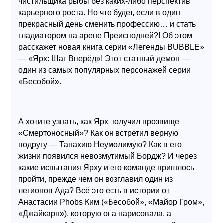
чистильщика рыбы без каких-либо перспектив 
карьерного роста. Но что будет, если в один 
прекрасный день сменить профессию… и стать 
гладиатором на арене Преисподней?! Об этом 
расскажет новая книга серии «Легенды BUBBLE» 
— «Ярх: Шаг Вперёд»! Этот статный демон — 
один из самых популярных персонажей серии 
«Бесобой».
А хотите узнать, как Ярх получил прозвище 
«Смертоносный»? Как он встретил верную 
подругу — Танахию Неумолимую? Как в его 
жизни появился невозмутимый Бордж? И через 
какие испытания Ярху и его команде пришлось 
пройти, прежде чем он возглавил один из 
легионов Ада? Всё это есть в истории от 
Анастасии Phobs Ким («Бесобой», «Майор Гром», 
«Джайкарн»), которую она нарисовала, а 