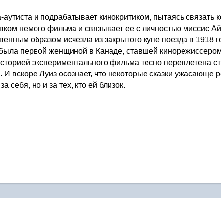
-аутиста и подрабатывает кинокритиком, пытаясь связать к
вком немого фильма и связывает ее с личностью миссис Айр
енным образом исчезла из закрытого купе поезда в 1918 г
б была первой женщиной в Канаде, ставшей кинорежиссером.
 историей экспериментального фильма тесно переплетена ст
. И вскоре Луиз осознает, что некоторые сказки ужасающе ре
а себя, но и за тех, кто ей близок.