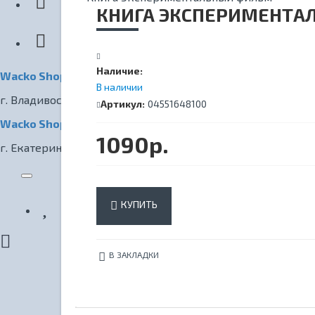
КИНОТЕАТР
КНИГА ЭКСПЕРИМЕНТА
Наличие:
Wacko Shop Владивосток
В наличии
г. Владивосток, ул. Светланская, 7
Артикул:
04551648100
Wacko Shop Екатеринбург
1090р.
г. Екатеринбург, ул. Радищева, 1
КУПИТЬ
В ЗАКЛАДКИ