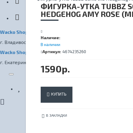
КИНОТЕАТР
ФИГУРКА-УТКА TUBBZ S
HEDGEHOG AMY ROSE (MI
Wacko Shop Владивосток
Наличие:
г. Владивосток, ул. Светланская, 7
В наличии
Артикул:
4674235260
Wacko Shop Екатеринбург
г. Екатеринбург, ул. Радищева, 1
1590р.
КУПИТЬ
В ЗАКЛАДКИ