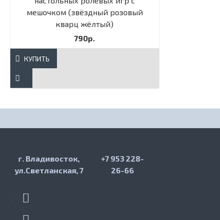
настольных ролевых игр с
мешочком (звёздный розовый
кварц жёлтый)
790р.
КУПИТЬ
г. Владивосток,
+7 953 228-
ул.Светланская, 7
26-66