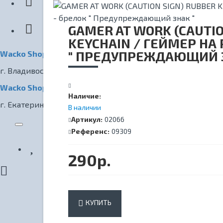
КИНОТЕАТР
GAMER AT WORK (CAUTIO
KEYCHAIN / ГЕЙМЕР НА 
" ПРЕДУПРЕЖДАЮЩИЙ З
Wacko Shop Владивосток
г. Владивосток, ул. Светланская, 7
Wacko Shop Екатеринбург
Наличие:
г. Екатеринбург, ул. Радищева, 1
В наличии
Артикул:
02066
Референс:
09309
290р.
КУПИТЬ