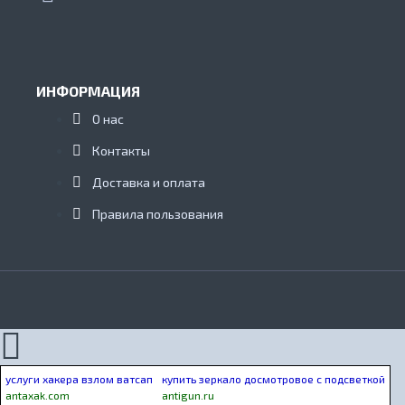
ИНФОРМАЦИЯ
О нас
Контакты
Доставка и оплата
Правила пользования
услуги хакера взлом ватсап
купить зеркало досмотровое с подсветкой
antaxak.com
antigun.ru