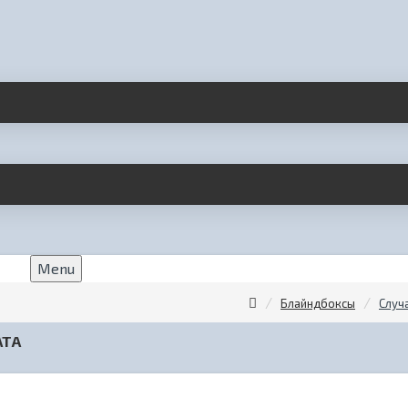
Menu
Блайндбоксы
Случ
АТА