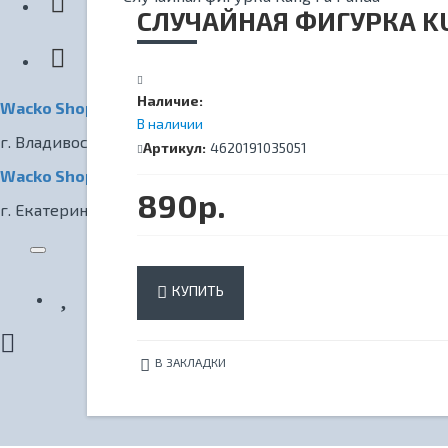
КИНОТЕАТР
СЛУЧАЙНАЯ ФИГУРКА K
Наличие:
Wacko Shop Владивосток
В наличии
г. Владивосток, ул. Светланская, 7
Артикул:
4620191035051
Wacko Shop Екатеринбург
890р.
г. Екатеринбург, ул. Радищева, 1
КУПИТЬ
В ЗАКЛАДКИ