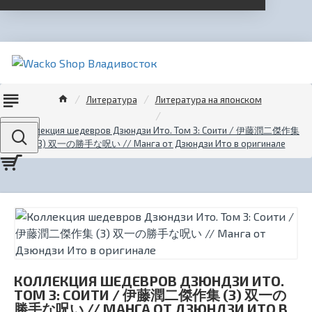
Литература
Литература на японском
Menu
Коллекция шедевров Дзюндзи Ито. Том 3: Соити / 伊藤潤二傑作集
(3) 双一の勝手な呪い // Манга от Дзюндзи Ито в оригинале
КОЛЛЕКЦИЯ ШЕДЕВРОВ ДЗЮНДЗИ ИТО.
ТОМ 3: СОИТИ / 伊藤潤二傑作集 (3) 双一の
勝手な呪い // МАНГА ОТ ДЗЮНДЗИ ИТО В